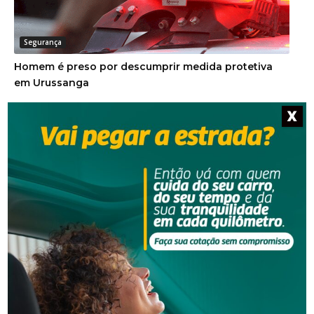
Segurança
Homem é preso por descumprir medida protetiva
em Urussanga
X
Segurança
Golpe do falso advogado em Urussanga deixa vítima
com prejuízo de R$ 51 mil