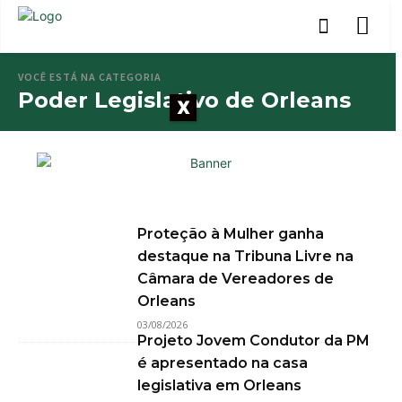
VOCÊ ESTÁ NA CATEGORIA
Poder Legislativo de Orleans
X
Proteção à Mulher ganha
destaque na Tribuna Livre na
Câmara de Vereadores de
Orleans
03/08/2026
Projeto Jovem Condutor da PM
é apresentado na casa
legislativa em Orleans