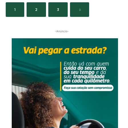
1
2
3
-Anúncio-