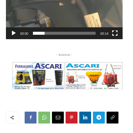
00:00
00:14
- Anúncio -