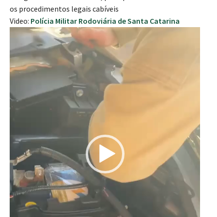
os procedimentos legais cabíveis
Video:
Polícia Militar Rodoviária de Santa Catarina
T
o
c
a
d
o
r
d
e
v
í
d
e
o