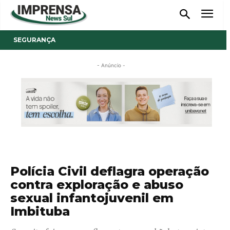
SEGURANÇA
- Anúncio -
Polícia Civil deflagra operação
contra exploração e abuso
sexual infantojuvenil em
Imbituba
Suspeito foi preso em flagrante na manhã desta quinta-