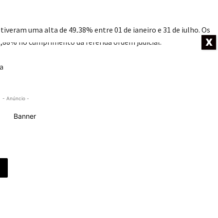
veram uma alta de 49,38% entre 01 de janeiro e 31 de julho. Os
X
,88% no cumprimento da referida ordem judicial.
na
- Anúncio -