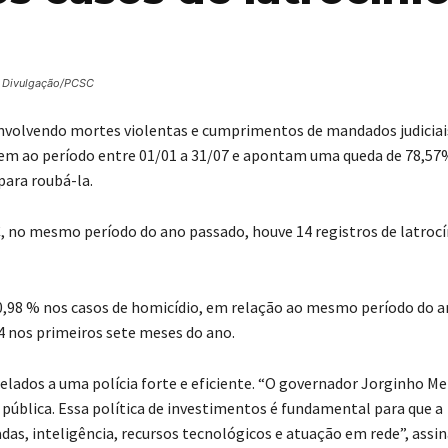
: Divulgação/PCSC
s envolvendo mortes violentas e cumprimentos de mandados judiciai
erem ao período entre 01/01 a 31/07 e apontam uma queda de 78,57
para roubá-la.
C, no mesmo período do ano passado, houve 14 registros de latrocí
 0,98 % nos casos de homicídio, em relação ao mesmo período do 
4 nos primeiros sete meses do ano.
relados a uma polícia forte e eficiente. “O governador Jorginho Me
pública. Essa política de investimentos é fundamental para que a
adas, inteligência, recursos tecnológicos e atuação em rede”, assi