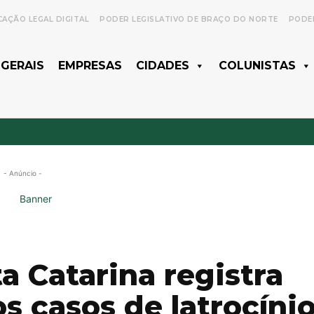
CAÇÃO LEGAL DIGITAL
PODER LEGISLATIVO DE BRAÇO DO NORTE
PODER
 GERAIS
EMPRESAS
CIDADES
COLUNISTAS
- Anúncio -
ta Catarina registra
s casos de latrocíni