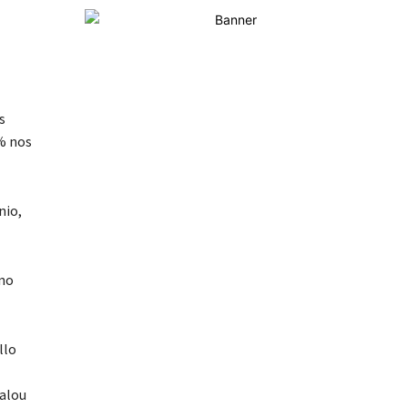
s
% nos
nio,
ano
llo
nalou