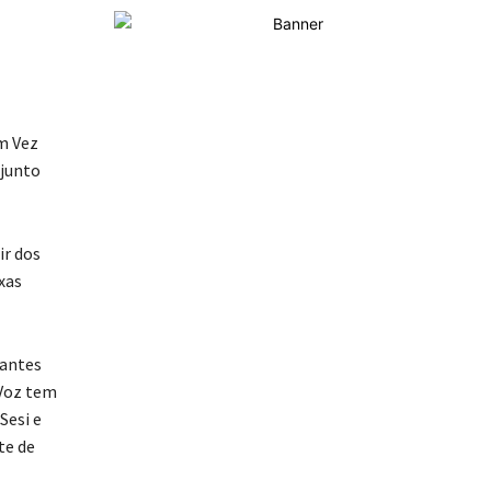
em Vez
njunto
ir dos
xas
dantes
 Voz tem
Sesi e
te de