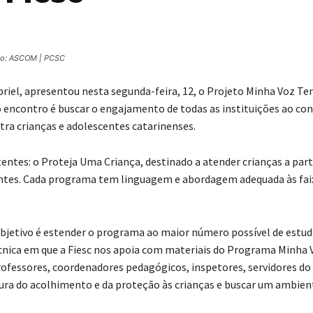
to: ASCOM | PCSC
abriel, apresentou nesta segunda-feira, 12, o Projeto Minha Voz T
do encontro é buscar o engajamento de todas as instituições ao co
tra crianças e adolescentes catarinenses.
tes: o Proteja Uma Criança, destinado a atender crianças a part
centes. Cada programa tem linguagem e abordagem adequada às fai
 objetivo é estender o programa ao maior número possível de estu
écnica em que a Fiesc nos apoia com materiais do Programa Minha
professores, coordenadores pedagógicos, inspetores, servidores do 
ltura do acolhimento e da proteção às crianças e buscar um ambien