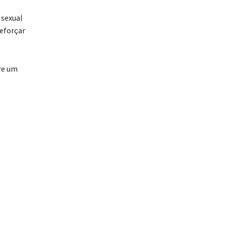
 sexual
reforçar
re um