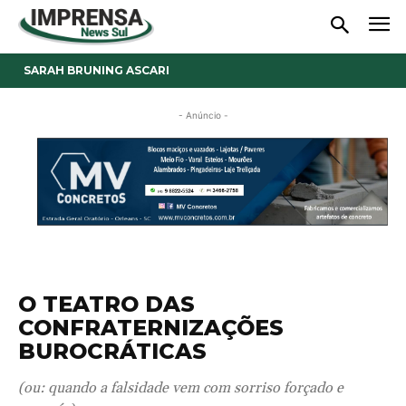
SARAH BRUNING ASCARI
- Anúncio -
O TEATRO DAS
CONFRATERNIZAÇÕES
BUROCRÁTICAS
(ou: quando a falsidade vem com sorriso forçado e