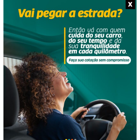
X
Segurança
Polícia Militar apreende adolescente com moto
furtada em Tubarão
Segurança
PM recupera duas motos furtadas, uma delas usada
em assalto a um posto de combustível