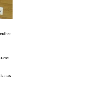
mulher.
através
lizadas