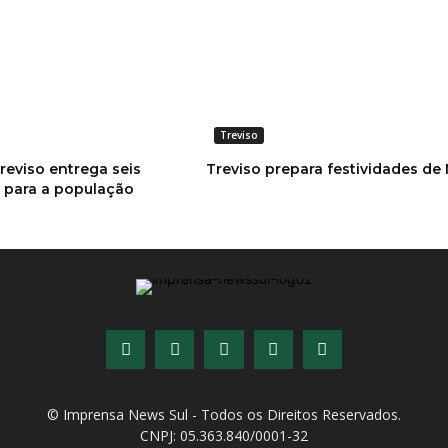
Treviso
reviso entrega seis
Treviso prepara festividades de 
s para a população
© Imprensa News Sul - Todos os Direitos Reservados.
CNPJ: 05.363.840/0001-32