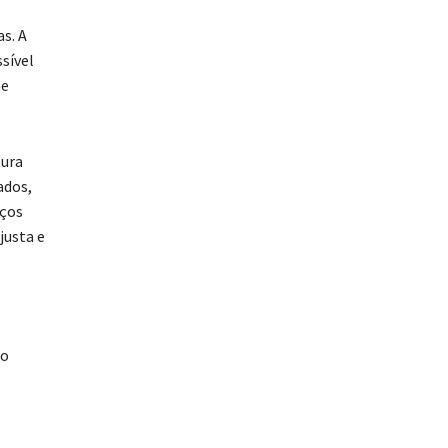
s. A
sível
ne
tura
ados,
aços
justa e
ão