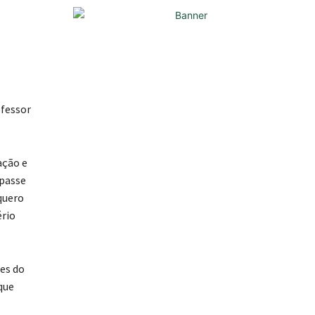
ofessor
ação e
epasse
 quero
ério
des do
que