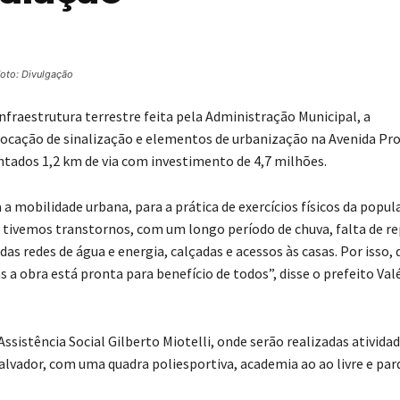
oto: Divulgação
nfraestrutura terrestre feita pela Administração Municipal, a
locação de sinalização e elementos de urbanização na Avenida Pr
ntados 1,2 km de via com investimento de 4,7 milhões.
a mobilidade urbana, para a prática de exercícios físicos da popul
s tivemos transtornos, com um longo período de chuva, falta de r
as redes de água e energia, calçadas e acessos às casas. Por isso,
 obra está pronta para benefício de todos”, disse o prefeito Val
ssistência Social Gilberto Miotelli, onde serão realizadas ativida
Salvador, com uma quadra poliesportiva, academia ao ao livre e par