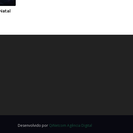
Natal
Desenvolvido por
QiNetcom Agência Digital