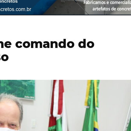
ume comando do
so