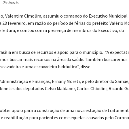
Divulgação
viso, Valentim Cimolim, assumiu o comando do Executivo Municipal.
a 28 fevereiro, em razão do período de férias do prefeito Valério Mo
refeitura, e contou com a presença de membros do Executivo, do
asília em busca de recursos e apoio para o município. “A expectati
emos buscar mais recursos na área da saúde. Também buscaremos
vadeira e uma escavadeira hidráulica”, disse.
Administração e Finanças, Ernany Moreti, e pelo diretor do Samae
inetes dos deputados Celso Maldaner, Carlos Chiodini, Ricardo Gu
obter apoio para a construção de uma nova estação de tratament
a e reabilitação para pacientes com sequelas causadas pelo Corona