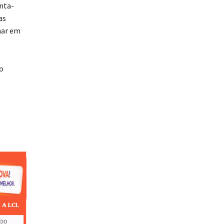
inta-
as
har em
so