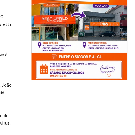
 O
retti.
va é
, João
idi,
o de
vírus.