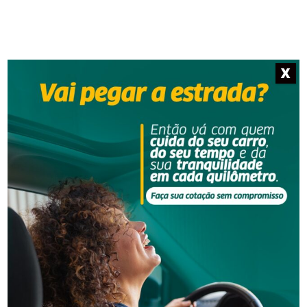
X
Segurança
Golpe do falso advogado em Urussanga deixa vítima
com prejuízo de R$ 51 mil