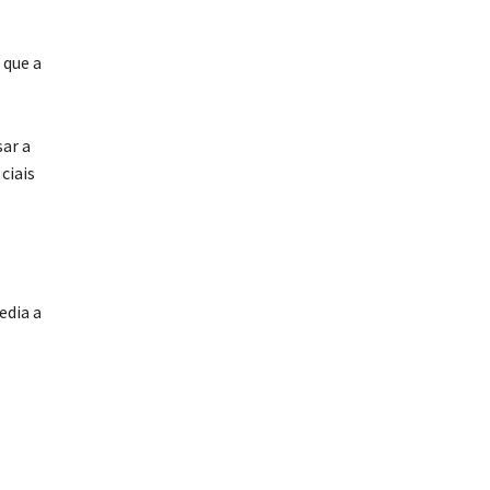
 que a
sar a
ciais
edia a