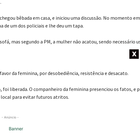
.
chegou bêbada em casa, e iniciou uma discussão. No momento em
a de um dos policiais e lhe deu um tapa.
o sofá, mas segundo a PM, a mulher não acatou, sendo necessário u
uou dando chutes na guarnição e a todo momento xingava de “poli
X
avor da feminina, por desobediência, resistência e desacato.
foi liberada. O companheiro da feminina presenciou os fatos, e p
ocal para evitar futuros atritos.
- Anúncio -