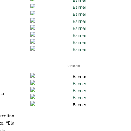
-Anúncio-
na
rcolino
e. “Ela
 do