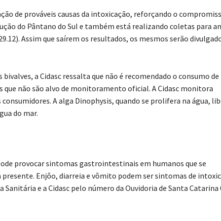
gação de prováveis causas da intoxicação, reforçando o compromi
rodução do Pântano do Sul e também está realizando coletas para an
(29.12). Assim que saírem os resultados, os mesmos serão divulgado
s bivalves, a Cidasc ressalta que não é recomendado o consumo de
as que não são alvo de monitoramento oficial. A Cidasc monitora
 consumidores. A alga Dinophysis, quando se prolifera na água, lib
água do mar.
s pode provocar sintomas gastrointestinais em humanos que se
 presente. Enjôo, diarreia e vômito podem ser sintomas de intoxi
a Sanitária e a Cidasc pelo número da Ouvidoria de Santa Catarina