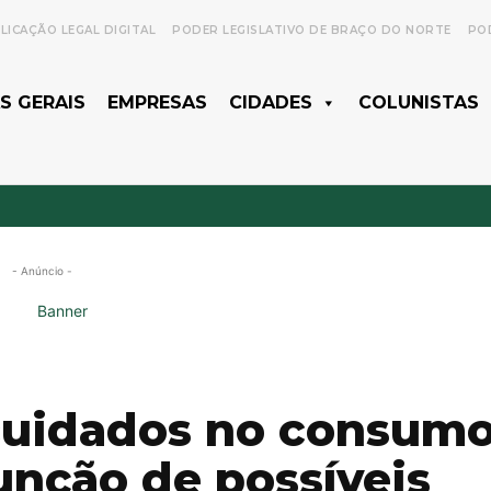
LICAÇÃO LEGAL DIGITAL
PODER LEGISLATIVO DE BRAÇO DO NORTE
POD
S GERAIS
EMPRESAS
CIDADES
COLUNISTAS
- Anúncio -
 cuidados no consum
unção de possíveis