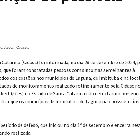
to: Ascom/Cidasc.
atarina (Cidasc) foi informada, no dia 28 de dezembro de 2024, p
ais, que foram constatadas pessoas com sintomas semelhantes à
ados dos costões nos municípios de Laguna, de Imbituba e na loca
ltados do monitoramento realizado rotineiramente pela Cidasc no
 e berbigões) no Estado de Santa Catarina não detectaram presenç
altar que os municípios de Imbituba e de Laguna não possuem áre
período de defeso, que iniciou no dia 1º de setembro e encerra nes
sendo realizada.