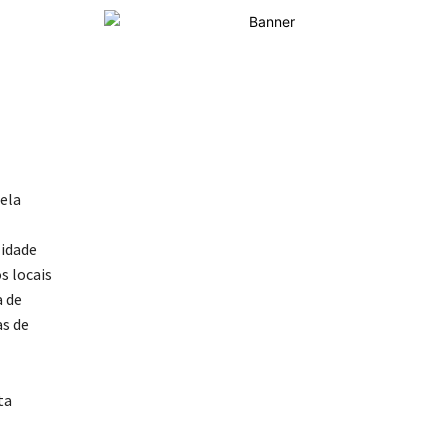
ela
lidade
s locais
a de
as de
ta