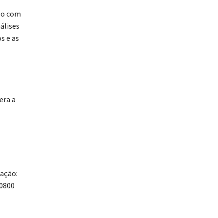
sso com
álises
s e as
era a
cação:
 0800