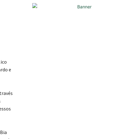
lico
ardo e
través
s
essos
 Bia