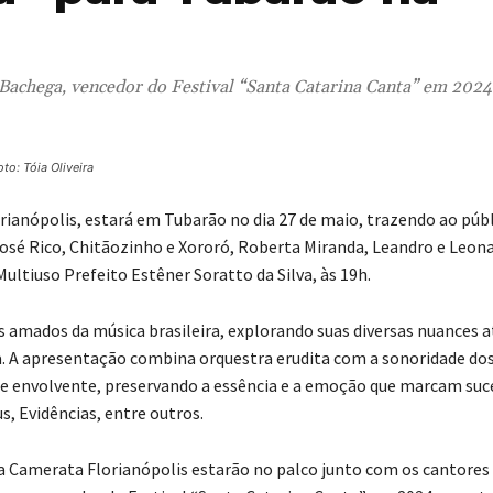
y Bachega, vencedor do Festival “Santa Catarina Canta” em 2024
oto: Tóia Oliveira
rianópolis, estará em Tubarão no dia 27 de maio, trazendo ao púb
osé Rico, Chitãozinho e Xororó, Roberta Miranda, Leandro e Leon
ultiuso Prefeito Estêner Soratto da Silva, às 19h.
s amados da música brasileira, explorando suas diversas nuances a
. A apresentação combina orquestra erudita com a sonoridade do
 e envolvente, preservando a essência e a emoção que marcam suc
, Evidências, entre outros.
a Camerata Florianópolis estarão no palco junto com os cantores