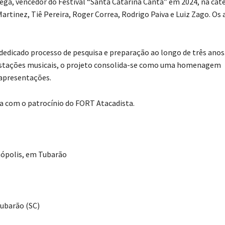
ega, vencedor do Festival “Santa Catarina Canta” em 2024, na cat
rtinez, Tiê Pereira, Roger Correa, Rodrigo Paiva e Luiz Zago. Os 
 dedicado processo de pesquisa e preparação ao longo de três anos
festações musicais, o projeto consolida-se como uma homenagem
 apresentações.
ta com o patrocínio do FORT Atacadista.
nópolis, em Tubarão
Tubarão (SC)