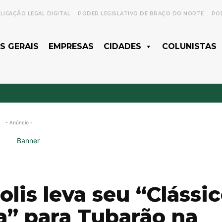
LICAÇÃO LEGAL DIGITAL
PODER LEGISLATIVO DE BRAÇO DO NORTE
POD
S GERAIS
EMPRESAS
CIDADES
COLUNISTAS
- Anúncio -
lis leva seu “Clássi
a” para Tubarão na