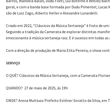
Barros, Manoela Balan, Dudu Fileti, Gui Botelho e Wesley Bach
geral, e com a banda base formada por Dudu Pimentel, Lucas Ma
são de Luiz Zago, Alberto Heller e Alexandre Lunardelli.
Criado em 2022, “Clássicos da Música Sertaneja” é fruto de um
Seguindo a tradição da Camerata de explorar distintas mani
emocionante à música sertaneja raiz. E é sucesso em todas as
Com a direção de produção de Maria Elita Pereira, o show con
SERVIÇO
O QUÊ? Clássicos da Música Sertaneja, com a Camerata Floria
QUANDO? 27 de maio de 2025, às 19h
ONDE? Arena Multiuso Prefeito Estêner Soratto da Silva, em 