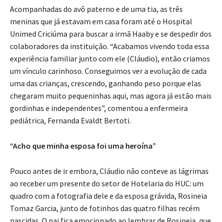
Acompanhadas do avô paterno e de uma tia, as três
meninas que já estavam em casa foram até o Hospital
Unimed Criciúma para buscar a irmã Haaby e se despedir dos
colaboradores da instituição. “Acabamos vivendo toda essa
experiência familiar junto com ele (Cláudio), então criamos
um vínculo carinhoso. Conseguimos ver a evolução de cada
uma das crianças, crescendo, ganhando peso porque elas
chegaram muito pequeninhas aqui, mas agora já estão mais
gordinhas e independentes”, comentou a enfermeira
pediátrica, Fernanda Evaldt Bertoti.
“Acho que minha esposa foi uma heroína”
Pouco antes de ir embora, Cláudio não conteve as lágrimas
ao receber um presente do setor de Hotelaria do HUC: um
quadro com a fotografia dele e da esposa grávida, Rosineia
Tomaz Garcia, junto de fotinhos das quatro filhas recém
nascidas. O pai fica emocionado ao lembrar de Rosineia, que