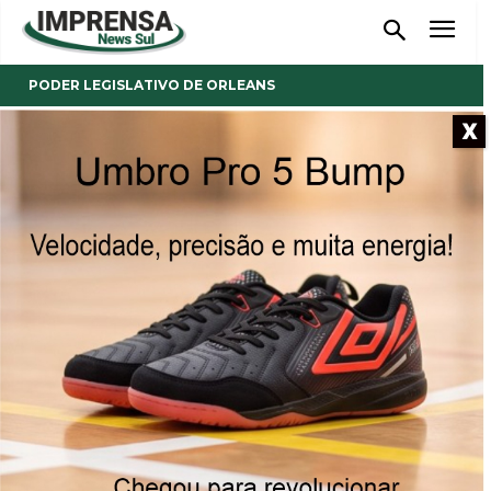
PODER LEGISLATIVO DE ORLEANS
X
- Anúncio -
Vereadores de Orleans
aprovam projeto que cria as
Comissões Legislativas
Permanentes
07/02/2022
Publicado por
Imprensa News Sul