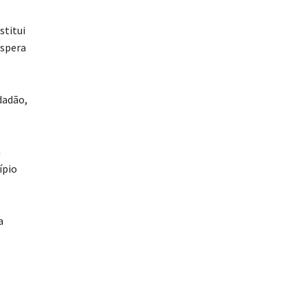
stitui
espera
dadão,
m
ípio
a