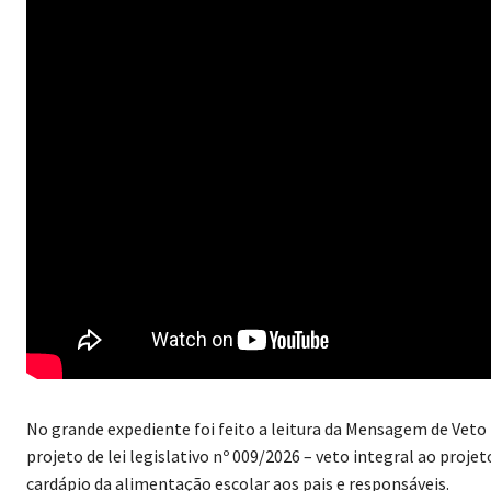
No grande expediente foi feito a leitura da Mensagem de Veto N
projeto de lei legislativo nº 009/2026 – veto integral ao proje
cardápio da alimentação escolar aos pais e responsáveis.