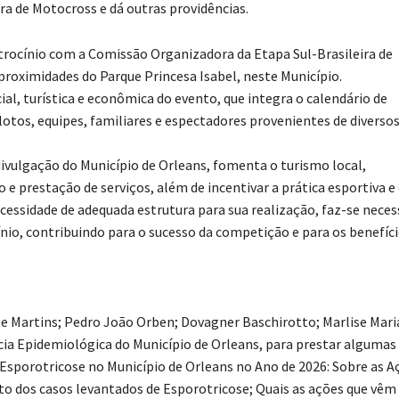
ra de Motocross e dá outras providências.
atrocínio com a Comissão Organizadora da Etapa Sul-Brasileira de
s proximidades do Parque Princesa Isabel, neste Município.
ial, turística e econômica do evento, que integra o calendário de
otos, equipes, familiares e espectadores provenientes de diverso
divulgação do Município de Orleans, fomenta o turismo local,
prestação de serviços, além de incentivar a prática esportiva e
essidade de adequada estrutura para sua realização, faz-se neces
nio, contribuindo para o sucesso da competição e para os benefíc
Martins; Pedro João Orben; Dovagner Baschirotto; Marlise Mari
cia Epidemiológica do Município de Orleans, para prestar algumas
sporotricose no Município de Orleans no Ano de 2026: Sobre as A
ito dos casos levantados de Esporotricose; Quais as ações que vêm