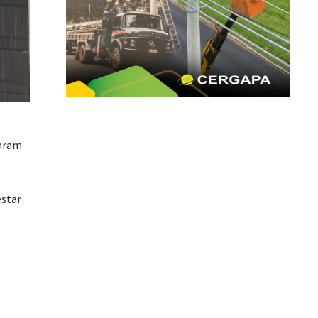
varam
estar