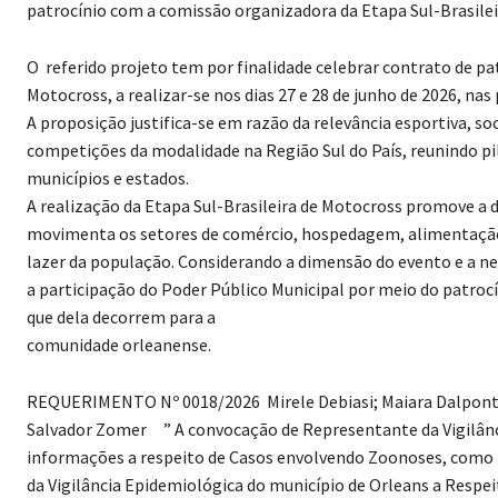
patrocínio com a comissão organizadora da Etapa Sul-Brasilei
O referido projeto tem por finalidade celebrar contrato de p
Motocross, a realizar-se nos dias 27 e 28 de junho de 2026, na
A proposição justifica-se em razão da relevância esportiva, soc
competições da modalidade na Região Sul do País, reunindo pil
municípios e estados.
A realização da Etapa Sul-Brasileira de Motocross promove a 
movimenta os setores de comércio, hospedagem, alimentação e 
lazer da população. Considerando a dimensão do evento e a nec
a participação do Poder Público Municipal por meio do patrocí
que dela decorrem para a
comunidade orleanense.
REQUERIMENTO Nº 0018/2026 Mirele Debiasi; Maiara Dalponte 
Salvador Zomer
” A convocação de Representante da Vigilân
informações a respeito de Casos envolvendo Zoonoses, como E
da Vigilância Epidemiológica do município de Orleans a Respe