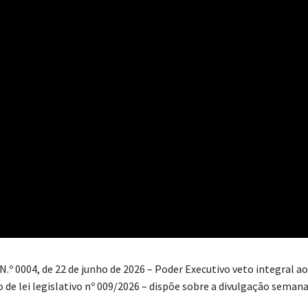
.º 0004, de 22 de junho de 2026 – Poder Executivo veto integral ao
to de lei legislativo nº 009/2026 – dispõe sobre a divulgação semana