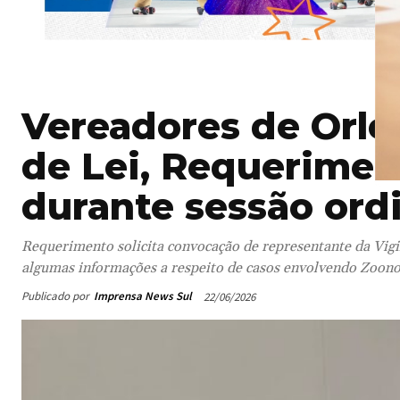
Vereadores de Orle
de Lei, Requerimen
durante sessão ord
Requerimento solicita convocação de representante da Vigi
algumas informações a respeito de casos envolvendo Zoono
Publicado por
Imprensa News Sul
22/06/2026