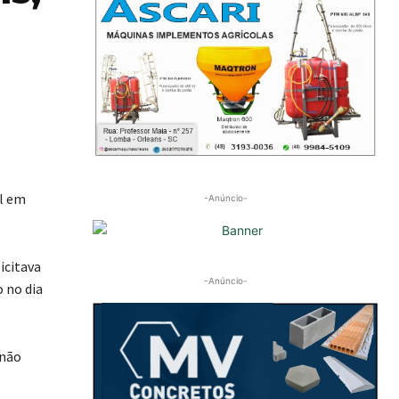
al em
-Anúncio-
icitava
-Anúncio-
 no dia
 não