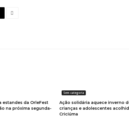
Sem categoria
a estandes da OrleFest
Ação solidária aquece inverno d
ão na próxima segunda-
crianças e adolescentes acolhi
Criciúma