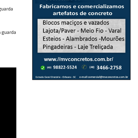
guarda
a guarda