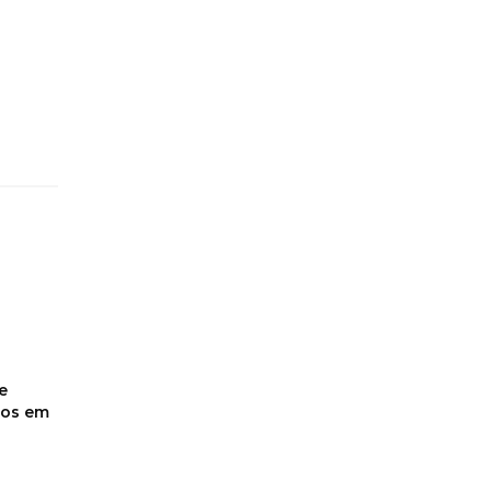
e
dos em