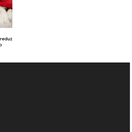
a
 reduz
o