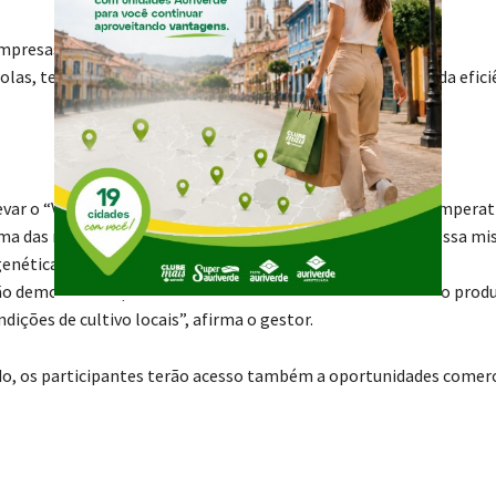
mpresas parceiras, que apresentarão diversas soluções
las, tecnologias e ferramentas voltadas para o aumento da efici
evar o “Vem pro Campo!” para a cidade de Santo Amaro da Imperat
a das regiões de maior potencial hortícola do estado. “Nossa mi
enética de alta performance, manejo eficiente e troca de
ião demonstra o quanto a Sakata valoriza o desenvolvimento prod
dições de cultivo locais”, afirma o gestor.
zado, os participantes terão acesso também a oportunidades comerc