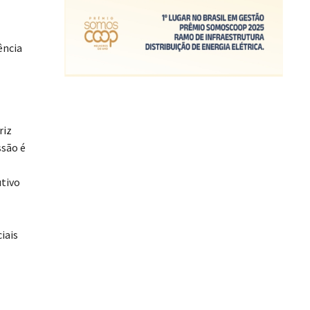
ência
riz
ssão é
utivo
iais