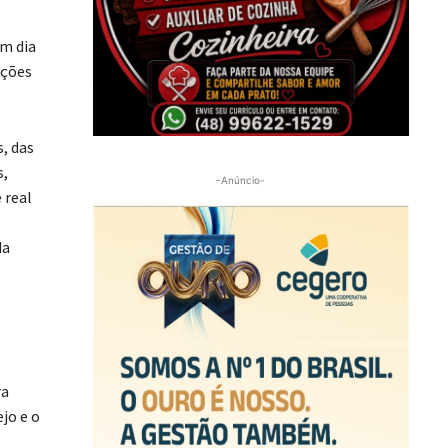
Um dia
uções
s, das
s,
-Anúncio-
 real
da
ra
jo e o