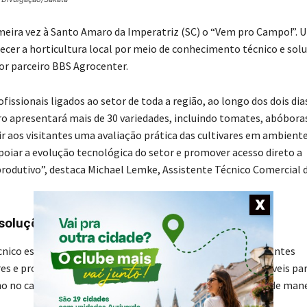
imeira vez à Santo Amaro da Imperatriz (SC) o “Vem pro Campo!”. 
lecer a horticultura local por meio de conhecimento técnico e sol
or parceiro BBS Agrocenter.
fissionais ligados ao setor de toda a região, ao longo dos dois dia
ro apresentará mais de 30 variedades, incluindo tomates, abóbora
r aos visitantes uma avaliação prática das cultivares em ambiente
apoiar a evolução tecnológica do setor e promover acesso direto a
odutivo”, destaca Michael Lemke, Assistente Técnico Comercial 
X
 soluções
nico especializado. Ao longo da programação, os participantes
s e profissionais da equipe comercial, que estarão disponíveis pa
nho no campo, além de orientar sobre as melhores práticas de mane