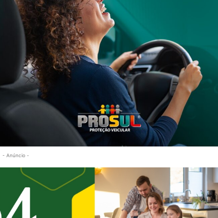
 Divulgação/CBMSC
ira (9), por volta das 21h, uma ocorrência de incêndio em veículo 
os bombeiros encontraram o automóvel Jeep Cherokee completame
eículo.
 litros de água, até a completa extinção do fogo e a realização d
cal. O veículo permaneceu sob a responsabilidade do proprietário, 
- Anúncio -