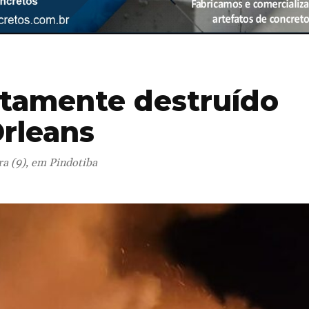
etamente destruído
rleans
ra (9), em Pindotiba