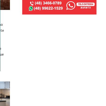
no
nte
o
que