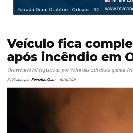
Veículo fica compl
após incêndio em O
Ocorrência foi registrada por volta das 21h desta quinta-fei
Publicado por
Reinaldo Coan
10/10/2025