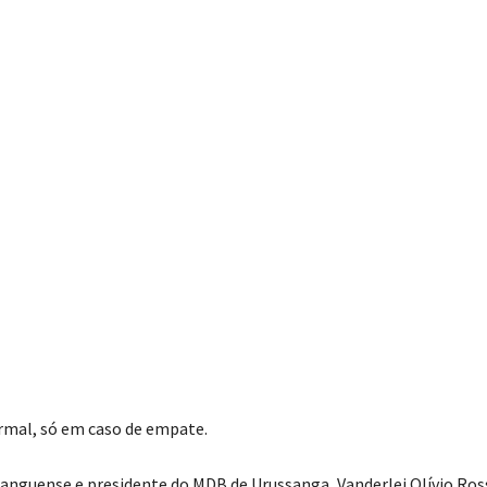
rmal, só em caso de empate.
sanguense e presidente do MDB de Urussanga, Vanderlei Olívio Ros