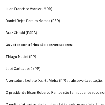
Luan Francisco Varnier (MDB)
Daniel Rejes Pereira Moraes (PSD)
Braz Ciseski (PSDB)
Os votos contrários são dos vereadores:
Thiago Mutini (PP)
José Carlos José (PP)
A vereadora Izolete Duarte Vieira (PP) se absteve da votação.
O presidente Elson Roberto Ramos não tem poder de voto no
O pedido foi protocolado no legislativo pelo ex-prefeito Urus