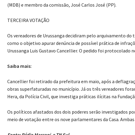
(MDB) e membro da comissão, José Carlos José (PP).
TERCEIRA VOTAÇÃO
Os vereadores de Urussanga decidiram pelo arquivamento do t
como o objetivo apurar denúncia de possível prática de infraç
Urussanga Luis Gustavo Cancellier. O pedido foi protocolado n
Saiba mais:
Cancellier foi retirado da prefeitura em maio, após a deflagr
obras superfaturadas no município. Já os três vereadores f
Hera, da Polícia Civil, que investiga práticas ilícitas na Fund
Os políticos afastados dos dois poderes serão investigados po
meio de votação entre os nove parlamentares da Casa. Ambas a
Fonte: Rádio Marconi e TN Sul