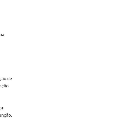
nha
ção de
ração
or
enção.