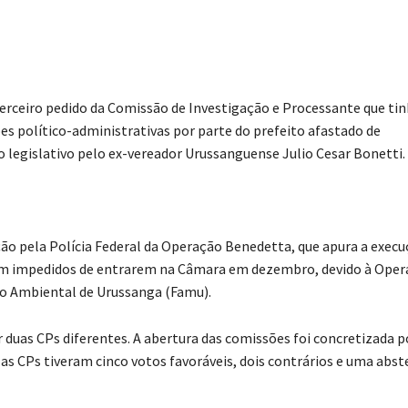
erceiro pedido da Comissão de Investigação e Processante que ti
ões político-administrativas por parte do prefeito afastado de
o legislativo pelo ex-vereador Urussanguense Julio Cesar Bonetti.
ação pela Polícia Federal da Operação Benedetta, que apura a execu
oram impedidos de entrarem na Câmara em dezembro, devido à Ope
ação Ambiental de Urussanga (Famu).
r duas CPs diferentes. A abertura das comissões foi concretizada p
s CPs tiveram cinco votos favoráveis, dois contrários e uma abst