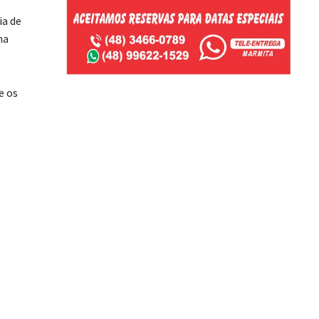
ia de
ma
e os