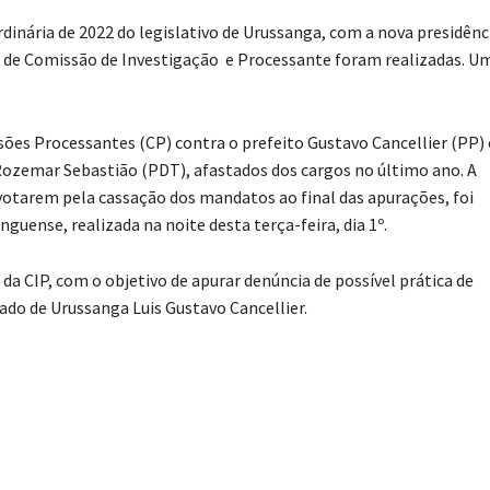
rdinária de 2022 do legislativo de Urussanga, com a nova presidênc
o de Comissão de Investigação e Processante foram realizadas. U
es Processantes (CP) contra o prefeito Gustavo Cancellier (PP) 
Rozemar Sebastião (PDT), afastados dos cargos no último ano. A
 votarem pela cassação dos mandatos ao final das apurações, foi
guense, realizada na noite desta terça-feira, dia 1º.
 da CIP, com o objetivo de apurar denúncia de possível prática de
tado de Urussanga Luis Gustavo Cancellier.