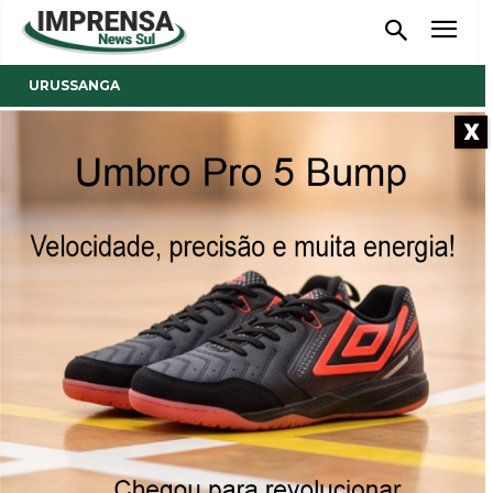
URUSSANGA
X
- Anúncio -
Urussanga celebra 148 anos
cultivando as tradições e
planejando o futuro
27/05/2026
Publicado por
Imprensa News Sul