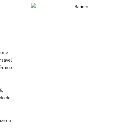
or e
nsável
dêmico
á,
do de
azer o