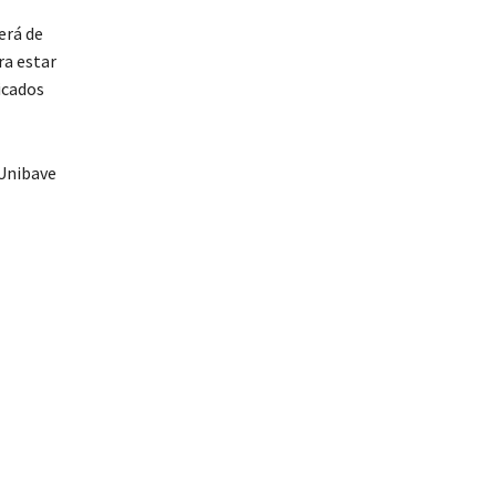
erá de
ra estar
icados
 Unibave