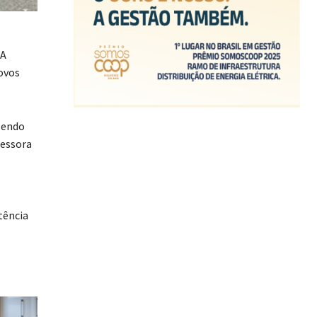
 A
novos
zendo
fessora
tência