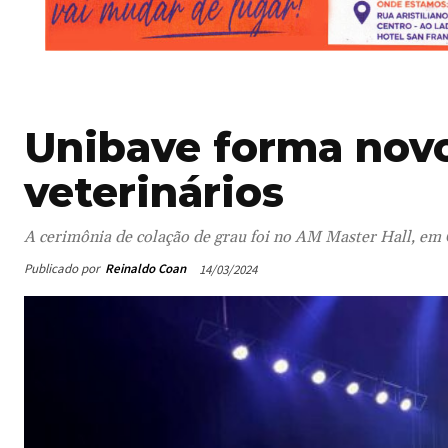
Unibave forma nov
veterinários
A cerimônia de colação de grau foi no AM Master Hall, em 
Publicado por
Reinaldo Coan
14/03/2024