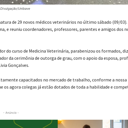
 Divulgação/Unibave
matura de 29 novos médicos veterinários no último sábado (09/03).
úma, e reuniu coordenadores, professores, parentes e amigos dos 
or do curso de Medicina Veterinária, parabenizou os formados, di
nador da cerimônia de outorga de grau, com o apoio da esposa, pro
Livia Gonçalves.
 altamente capacitados no mercado de trabalho, conforme a nossa
ue os agora colegas já estão dotados de toda a habilidade e compe
- Anúncio -