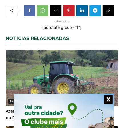
- Anúncio -
[adrotate group="1"]
NOTÍCIAS RELACIONADAS
X
Agronegócio
Atenção proprietários de imóvel rural para o prazo
da DITR 2026