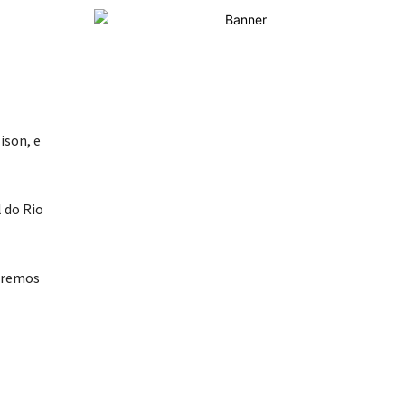
ison, e
l do Rio
taremos