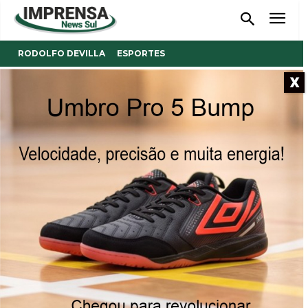
RODOLFO DEVILLA
ESPORTES
X
Três rodadas já se passaram
no Campeonato de futsal
Adulto dos Clubes 4-S
31/03/2023
Publicado por
Imprensa News Sul