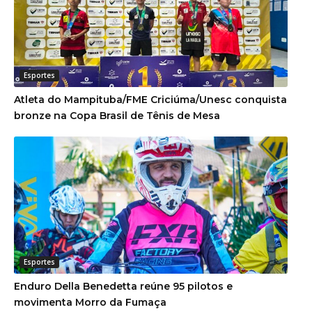
Esportes
Atleta do Mampituba/FME Criciúma/Unesc conquista
bronze na Copa Brasil de Tênis de Mesa
Esportes
Enduro Della Benedetta reúne 95 pilotos e
movimenta Morro da Fumaça