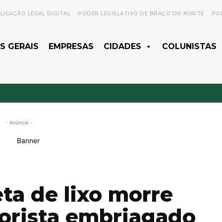
LICAÇÃO LEGAL DIGITAL
PODER LEGISLATIVO DE BRAÇO DO NORTE
POD
S GERAIS
EMPRESAS
CIDADES
COLUNISTAS
- Anúncio -
ta de lixo morre
orista embriagado