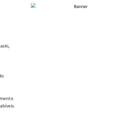
aski,
do
dimento
abíveis.