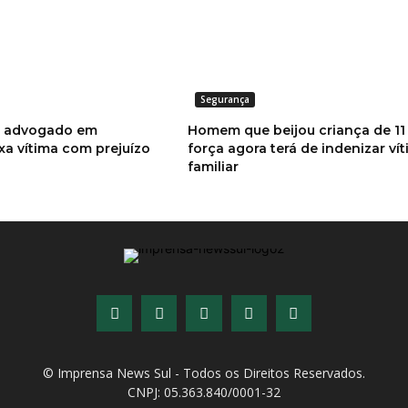
Segurança
o advogado em
Homem que beijou criança de 11
xa vítima com prejuízo
força agora terá de indenizar ví
familiar
© Imprensa News Sul - Todos os Direitos Reservados.
CNPJ: 05.363.840/0001-32