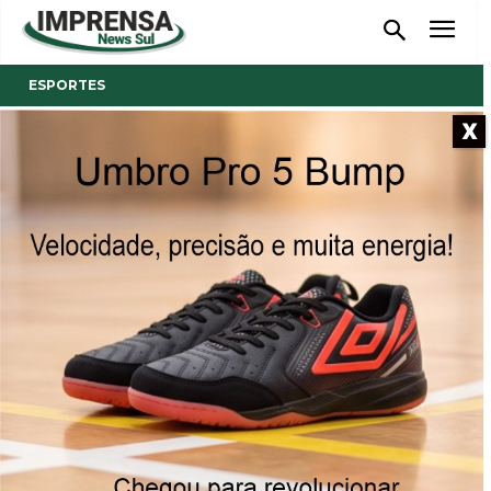
ESPORTES
X
- Anúncio -
Tigre vence o Figueirense no
Majestoso
O Tigre conquistou a vitória pelo placar de 1 A 0
26/02/2023
Publicado por
Reinaldo Coan