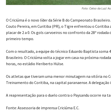
Foto: Celso da Luz/ A
O Criciúma é o novo líder da Série B do Campeonato Brasileiro
Couto Pereira, em Curitiba (PR), o Tigre enfrentou o Coritiba 
placar de 2 a 0. Os gols carvoeiros no confronto da 28ª rodad
primeiro tempo.
Com o resultado, a equipe do técnico Eduardo Baptista soma 49
Brasileiro. O Criciúma volta a jogar em casa na próxima rodad
horas, no estádio Heriberto Hülse.
Os atletas que tiveram uma menor minutagem na vitória no Co
Treinamento do Coritiba, na capital paranaense. A delegação i
A reapresentação para o duelo contra o Paysandu ocorre na t
Fonte: Assessoria de imprensa Criciúma E.C.