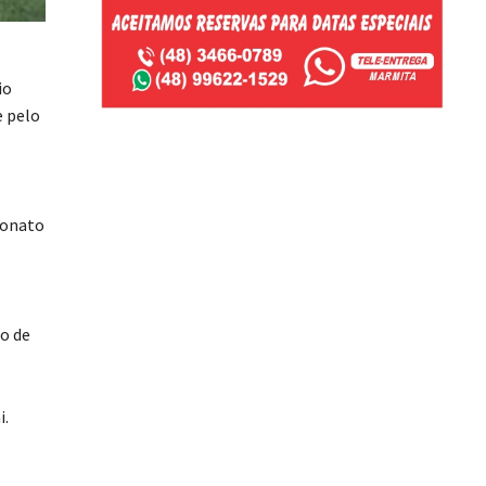
io
e pelo
o
eonato
o de
i.