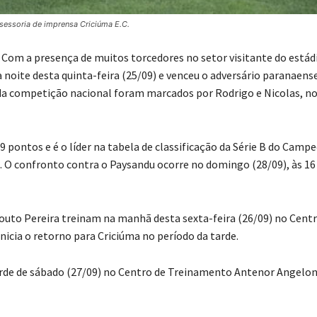
ssessoria de imprensa Criciúma E.C.
. Com a presença de muitos torcedores no setor visitante do estád
a noite desta quinta-feira (25/09) e venceu o adversário paranaens
a da competição nacional foram marcados por Rodrigo e Nicolas, n
 pontos e é o líder na tabela de classificação da Série B do Camp
a. O confronto contra o Paysandu ocorre no domingo (28/09), às 16
uto Pereira treinam na manhã desta sexta-feira (26/09) no Centr
nicia o retorno para Criciúma no período da tarde.
arde de sábado (27/09) no Centro de Treinamento Antenor Angelon