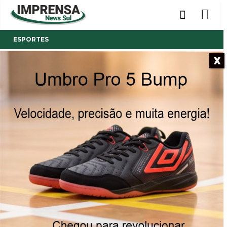
ESPORTES
X
- Anúncio -
Tigre vence o ABC em Natal e
assume a liderança
O gol que garantiu a liderança da competição nacional
foi marcado por Fellipe Mateus