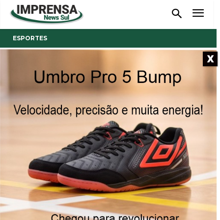
ESPORTES
X
- Anúncio -
Tigre avança na Copa do
Brasil
O Tigre enfrentou o Operário Várzea-Grandense na
noite desta quarta-feira (28/02), e empatou em 0 a 0.