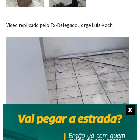
Vídeo replicado pelo Ex-Delegado Jorge Luiz Koch.
T
o
c
a
d
o
r
d
e
X
v
í
d
e