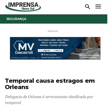
SEGURANÇA
- Anúncio -
Temporal causa estragos em
Orleans
Delegacia de Orleans é severamente danificada por
temporal