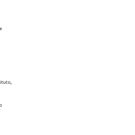
 e
e
ituto,
o