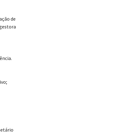
cação de
 gestora
ência.
ivo;
netário