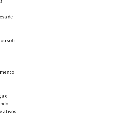
os
esa de
tou sob
timento
ça e
undo
e ativos