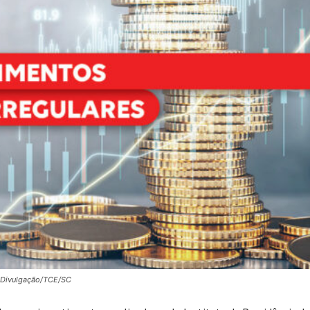
: Divulgação/TCE/SC