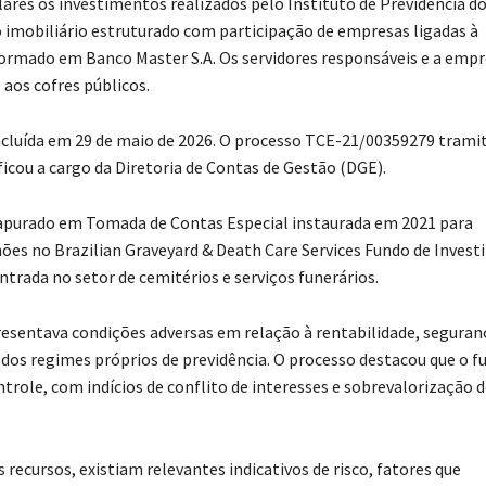
lares os investimentos realizados pelo Instituto de Previdência d
 imobiliário estruturado com participação de empresas ligadas à
ormado em Banco Master S.A. Os servidores responsáveis e a empr
 aos cofres públicos.
oncluída em 29 de maio de 2026. O processo TCE-21/00359279 trami
 ficou a cargo da Diretoria de Contas de Gestão (DGE).
 apurado em Tomada de Contas Especial instaurada em 2021 para
lhões no Brazilian Graveyard & Death Care Services Fundo de Inves
ntrada no setor de cemitérios e serviços funerários.
resentava condições adversas em relação à rentabilidade, seguran
dos regimes próprios de previdência. O processo destacou que o f
trole, com indícios de conflito de interesses e sobrevalorização d
recursos, existiam relevantes indicativos de risco, fatores que