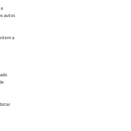
 a
os autos
entem a
vado
de
adotar