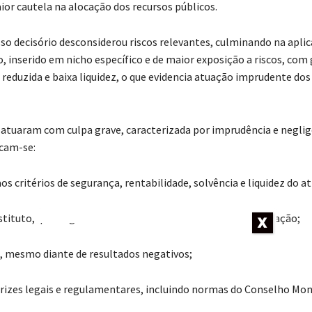
 cautela na alocação dos recursos públicos.
o decisório desconsiderou riscos relevantes, culminando na apli
, inserido em nicho específico e de maior exposição a riscos, com
 reduzida e baixa liquidez, o que evidencia atuação imprudente dos
 atuaram com culpa grave, caracterizada por imprudência e neglig
acam-se:
s critérios de segurança, rentabilidade, solvência e liquidez do at
ituto, que exigia análise técnica detalhada antes da aplicação;
 mesmo diante de resultados negativos;
trizes legais e regulamentares, incluindo normas do Conselho Mo