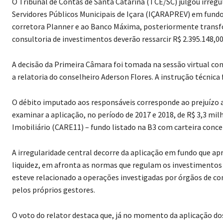
O Tribunal de Contas de Santa Catarina (TCE/SC) julgou irregu
Servidores Públicos Municipais de Içara (IÇARAPREV) em fundo
corretora Planner e ao Banco Máxima, posteriormente transf
consultoria de investimentos deverão ressarcir R$ 2.395.148,00
A decisão da Primeira Câmara foi tomada na sessão virtual c
a relatoria do conselheiro Aderson Flores. A instrução técnica
O débito imputado aos responsáveis corresponde ao prejuízo
examinar a aplicação, no período de 2017 e 2018, de R$ 3,3 mi
Imobiliário (CARE11) – fundo listado na B3 com carteira conce
A irregularidade central decorre da aplicação em fundo que ap
liquidez, em afronta as normas que regulam os investimentos 
esteve relacionado a operações investigadas por órgãos de con
pelos próprios gestores.
O voto do relator destaca que, já no momento da aplicação dos 