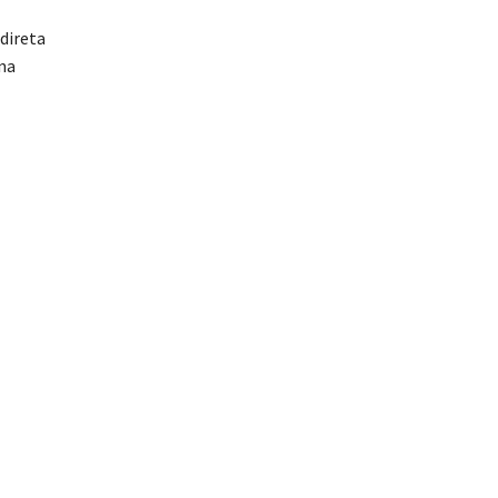
direta
 na