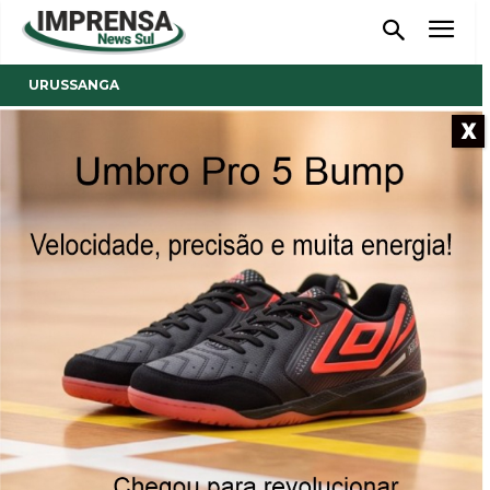
URUSSANGA
X
- Anúncio -
Sinal de TV digital próximo de
se tornar realidade em
Urussanga
Previsão é de que o sinal com melhor qualidade de
imagem e som, além de programação local, estejam