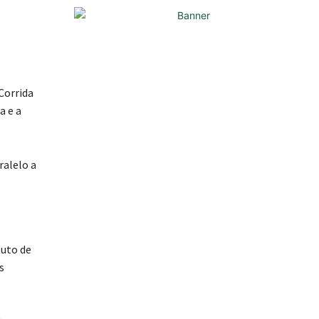
Corrida
a e a
ralelo a
tuto de
s