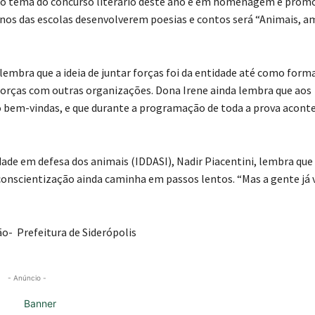
que o tema do concurso literário deste ano é em homenagem e prom
nos das escolas desenvolverem poesias e contos será “Animais, a
 lembra que a ideia de juntar forças foi da entidade até como form
 forças com outras organizações. Dona Irene ainda lembra que aos
ão bem-vindas, e que durante a programação de toda a prova acont
ade em defesa dos animais (IDDASI), Nadir Piacentini, lembra que 
 conscientização ainda caminha em passos lentos. “Mas a gente já
- Prefeitura de Siderópolis
- Anúncio -