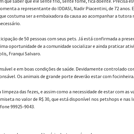
m que saber que ele sente frio, sente fome, fica doente. Precisa es
comenta a representante do IDDASI, Nadir Piacentini, de 72 anos. 
, que costuma ser a embaixadora da causa ao acompanhar a tutora 
necessário.
icipação de 50 pessoas com seus pets. Já está confirmada a prese
tima oportunidade de a comunidade socializar e ainda praticar ativ
lis, Franqui Salvaro.
onsável e em boas condições de saúde. Devidamente controlado c
onsável. Os animais de grande porte deverão estar com focinheira
 limpeza das fezes, e assim como a necessidade de estar com as v
miseta no valor de R$ 30, que está disponível nos petshops e nas l
efone 99925-9043.