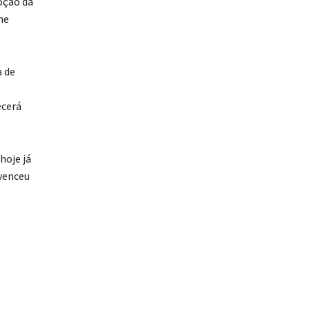
oção da
me
a de
ecerá
hoje já
 venceu