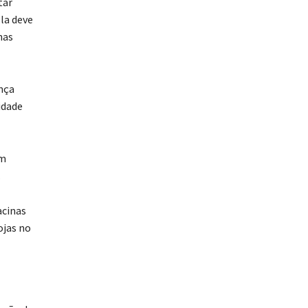
tar
Ela deve
nas
nça
idade
om
.
acinas
ojas no