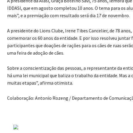
A presidente da Alasi, Graça Botelho Savi, 75 anos, lembra 
IDDASI, que em agosto completou 10 anos. O tema para os alu
mais”, e a premiação com resultado será dia 17 de novembro.
A presidente do Lions Clube, Irene Tibes Cancelier, de 78 anos,
comemorar os 60 anos da entidade. E por isso resolveu juntar
participantes que doações de rações para os cães de ruas ser
uma feira de adoção de cães.
Sobre a conscientização das pessoas, a representante da entid
há uma lei municipal que baliza o trabalho da entidade. Mas a
muitas etapas”, afirma otimista.
Colaboração: Antonio Rozeng / Departamento de Comunicação