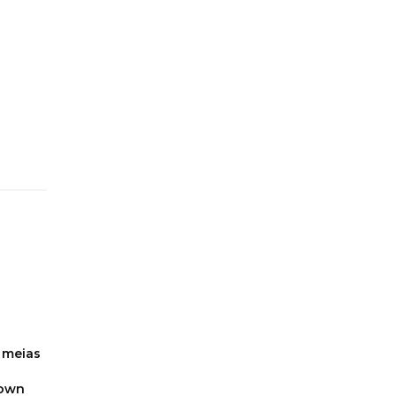
 meias
Down