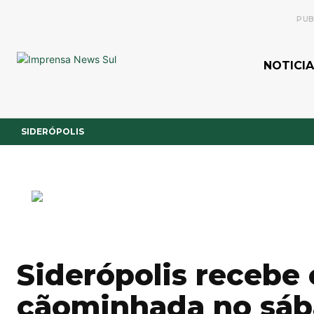
PUB
NOTICIA
SIDERÓPOLIS
Siderópolis recebe 
cãominhada no sá