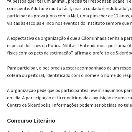
“A pessoa quer ter um animal, precisa ter responsabilidade. Te
consciente. Adotar é muito fácil, mas o cuidado é redobrado”, 
participar da prova junto com a Mel, uma pinscher de 12 anos
visitas às escolas e indo nos eventos do Instituto sempre que 
A expectativa da organização é que a Cãominhada tenha a part
especial dos cães da Polícia Militar. “Entendemos que é uma ó
física com os pets de estimação”, afirma o prefeito de Siderópo
Para participar, o pet precisa estar acompanhado de um resp
coleira ou peitoral, identificado com o nome e o nome do resp
A organização pede que os participantes levem saquinhos para
em dia. A participação está condicionada a aquisição de uma ca
Centro de Siderópolis. Informações podem ser obtidas no tel
Concurso Literário