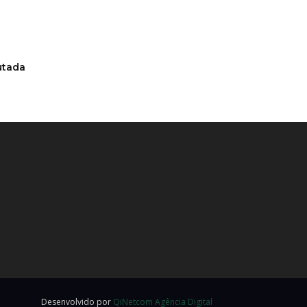
utada
Desenvolvido por
QiNetcom Agência Digital