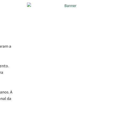
taram a
ento.
ra
anos. A
onal da