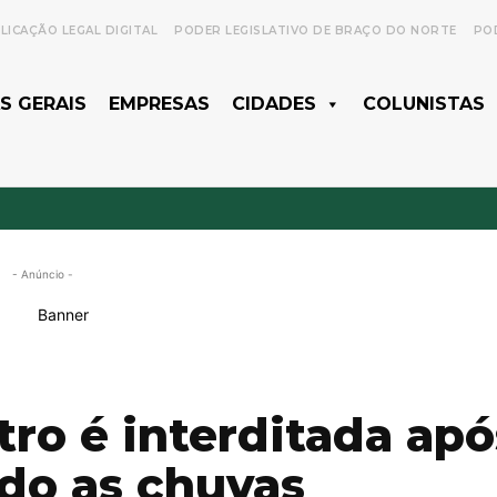
LICAÇÃO LEGAL DIGITAL
PODER LEGISLATIVO DE BRAÇO DO NORTE
POD
S GERAIS
EMPRESAS
CIDADES
COLUNISTAS
- Anúncio -
tro é interditada apó
do as chuvas