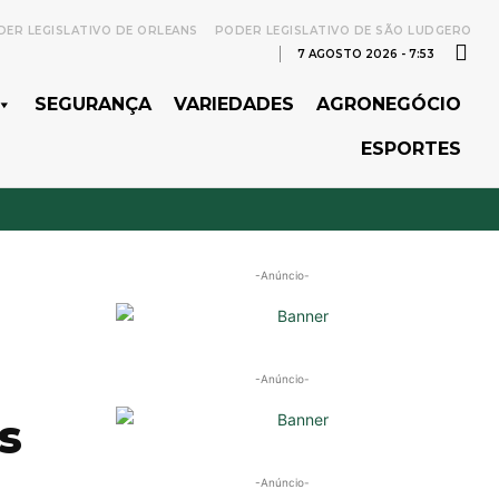
ER LEGISLATIVO DE ORLEANS
PODER LEGISLATIVO DE SÃO LUDGERO
7 AGOSTO 2026 - 7:53
SEGURANÇA
VARIEDADES
AGRONEGÓCIO
ESPORTES
-Anúncio-
-Anúncio-
s
-Anúncio-