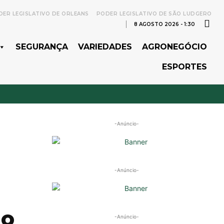
ER LEGISLATIVO DE ORLEANS
PODER LEGISLATIVO DE SÃO LUDGERO
8 AGOSTO 2026 - 1:30
SEGURANÇA
VARIEDADES
AGRONEGÓCIO
ESPORTES
-Anúncio-
-Anúncio-
io
-Anúncio-