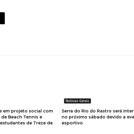
Noticias Gerais
e em projeto social com
Serra do Rio do Rastro será inte
s de Beach Tennis e
no próximo sábado devido a ev
 estudantes de Treze de
esportivo