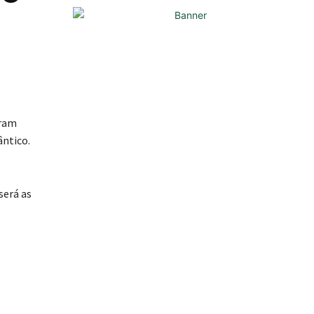
oram
ântico.
será as