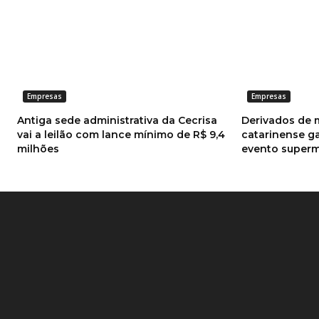
Empresas
Empresas
Antiga sede administrativa da Cecrisa
Derivados de 
vai a leilão com lance mínimo de R$ 9,4
catarinense g
milhões
evento super