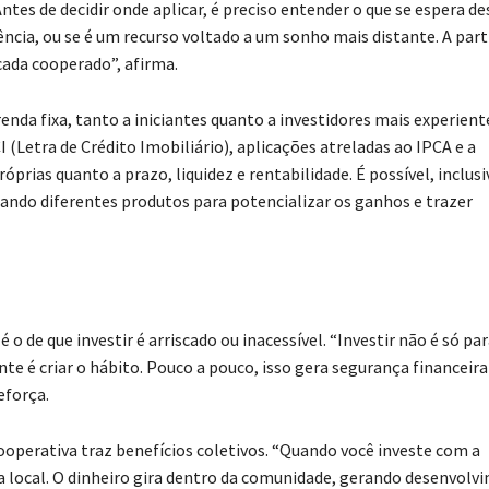
ntes de decidir onde aplicar, é preciso entender o que se espera de
ência, ou se é um recurso voltado a um sonho mais distante. A parti
ada cooperado”, afirma.
nda fixa, tanto a iniciantes quanto a investidores mais experient
 (Letra de Crédito Imobiliário), aplicações atreladas ao IPCA e a
rias quanto a prazo, liquidez e rentabilidade. É possível, inclusi
ndo diferentes produtos para potencializar os ganhos e trazer
 o de que investir é arriscado ou inacessível. “Investir não é só p
e é criar o hábito. Pouco a pouco, isso gera segurança financeira
eforça.
cooperativa traz benefícios coletivos. “Quando você investe com a
 local. O dinheiro gira dentro da comunidade, gerando desenvolv