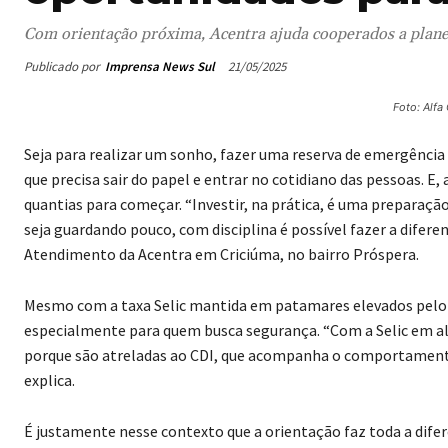
Com orientação próxima, Acentra ajuda cooperados a pla
Publicado por
Imprensa News Sul
21/05/2025
Foto: Alf
Seja para realizar um sonho, fazer uma reserva de emergência 
que precisa sair do papel e entrar no cotidiano das pessoas. E
quantias para começar. “Investir, na prática, é uma preparaç
seja guardando pouco, com disciplina é possível fazer a difere
Atendimento da Acentra em Criciúma, no bairro Próspera.
Mesmo com a taxa Selic mantida em patamares elevados pelo B
especialmente para quem busca segurança. “Com a Selic em alt
porque são atreladas ao CDI, que acompanha o comportamento d
explica.
É justamente nesse contexto que a orientação faz toda a dif