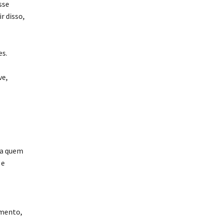
sse
r disso,
es.
ve,
ara quem
 e
imento,