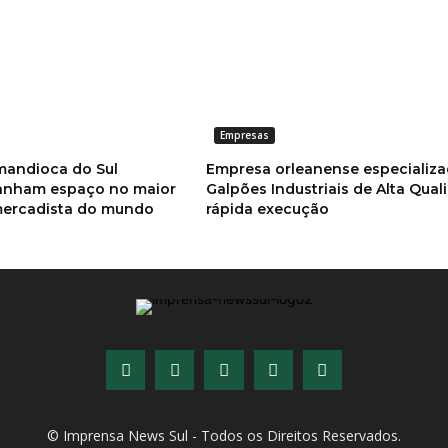
Empresas
mandioca do Sul
Empresa orleanense especializ
anham espaço no maior
Galpões Industriais de Alta Qual
mercadista do mundo
rápida execução
© Imprensa News Sul - Todos os Direitos Reservados.