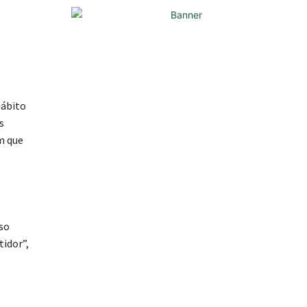
hábito
s
m que
sso
idor”,