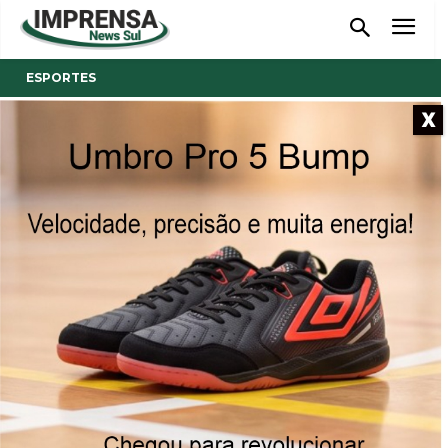
ESPORTES
X
- Anúncio -
Seletiva para o futsal
feminino de Tubarão será no
próximo sábado
11/02/2022
Publicado por
Imprensa News Sul