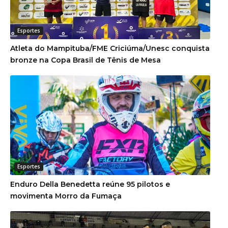
Esportes
Atleta do Mampituba/FME Criciúma/Unesc conquista
bronze na Copa Brasil de Tênis de Mesa
Esportes
Enduro Della Benedetta reúne 95 pilotos e
movimenta Morro da Fumaça