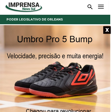
PODER LEGISLATIVO DE ORLEANS
X
- Anúncio -
Secretário de Saúde esclarece
dúvidas levantadas pelos
vereadores
Seis projetos de lei e seis indicações foram votadas