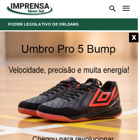
PODER LEGISLATIVO DE ORLEANS
X
- Anúncio -
Secretário de Saúde e
representantes da Lauro
Pacheco dos Reis na tribuna
livre do Legislativo em
Orleans