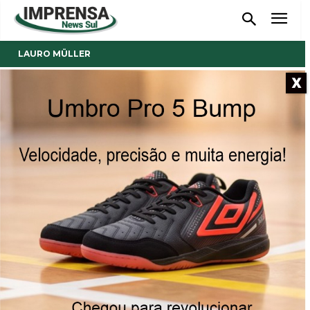
LAURO MÜLLER
X
- Anúncio -
Secretaria de Saúde de Lauro
Müller registra mais de 16 mil
atendimentos no mês de
julho
31/07/2025
Publicado por
Reinaldo Coan