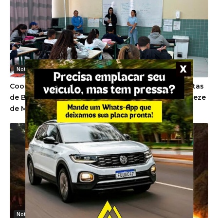
Noticias Gerais
Coorsel investe em projeto social com aulas gratuitas
de Beach Tennis e Futevôlei para estudantes de Treze
de Maio
Noticias Gerais