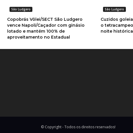
São Ludgero
São Ludgero
Copobrás Vôlei/SECT São Ludgero
Cuzidos goleia
vence Napoli/Caçador com ginásio
o tetracampe
lotado e mantém 100% de
noite históric
aproveitamento no Estadual
© Copyright - Todos os direitos reservados!