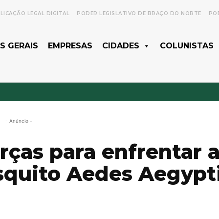
LICAÇÃO LEGAL DIGITAL
PODER LEGISLATIVO DE BRAÇO DO NORTE
POD
S GERAIS
EMPRESAS
CIDADES
COLUNISTAS
- Anúncio -
rças para enfrentar 
squito Aedes Aegypt