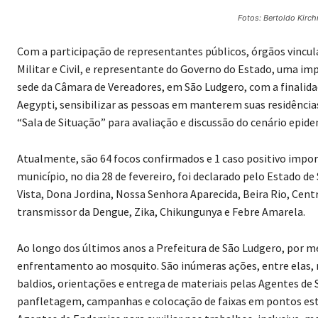
Fotos: Bertoldo Kirc
Com a participação de representantes públicos, órgãos vincula
Militar e Civil, e representante do Governo do Estado, uma im
sede da Câmara de Vereadores, em São Ludgero, com a finalid
Aegypti, sensibilizar as pessoas em manterem suas residência
“Sala de Situação” para avaliação e discussão do cenário epid
Atualmente, são 64 focos confirmados e 1 caso positivo impor
município, no dia 28 de fevereiro, foi declarado pelo Estado d
Vista, Dona Jordina, Nossa Senhora Aparecida, Beira Rio, Cent
transmissor da Dengue, Zika, Chikungunya e Febre Amarela.
Ao longo dos últimos anos a Prefeitura de São Ludgero, por me
enfrentamento ao mosquito. São inúmeras ações, entre elas, m
baldios, orientações e entrega de materiais pelas Agentes de S
panfletagem, campanhas e colocação de faixas em pontos estra