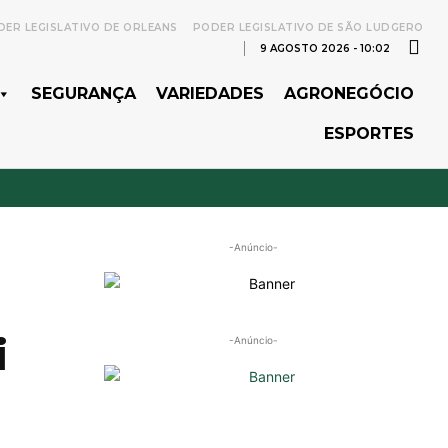
ER LEGISLATIVO DE ORLEANS
PODER LEGISLATIVO DE SÃO LUDGERO
9 AGOSTO 2026 - 10:02
SEGURANÇA
VARIEDADES
AGRONEGÓCIO
ESPORTES
-Anúncio-
a
i
-Anúncio-