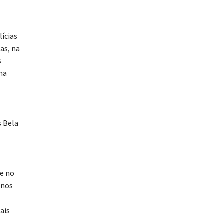
lícias
as, na
s
ma
s Bela
te no
enos
ais