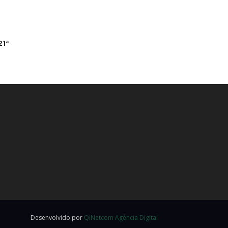
21ª
Desenvolvido por
QiNetcom Agência Digital