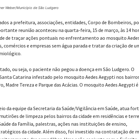
hner Weber/Município de São Ludgero
dos a prefeitura, associações, entidades, Corpo de Bombeiros, po
portante reunião aconteceu na quarta-feira, 15 de março, às 14 hor
ade de traçar ações pontuais no enfrentamento ao mosquito Aede
s, comércios e empresas sem água parada e tratar da criação de u
emiológico.
tado, ou seja, o paciente não pegou a doença em São Ludgero. O
e Santa Catarina infestado pelo mosquito Aedes Aegypti nos bairro
ro, Madre Tereza e Parque das Acácias. O mosquito Aedes Aegypti é
io da equipe da Secretaria da Saúde/Vigilância em Saúde, atua for
utirões de limpeza pelos bairros da cidade em residências e terr
aúde da Família, palestras, ações nas instituições de ensino,
tégicos da cidade. Além disso, foi investido na contratação de m