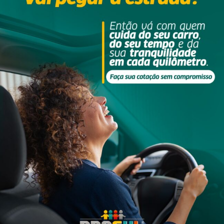
ertoldo Kirchner Weber
da Ponte Baixa, em São Ludgero, com o furto de cabos subterrâne
 do clube de futebol local diz que ainda hoje, sexta-feira, 7 de jul
nte 60 metros cada e mais 6 cabos de aproximadamente 40 metros
a-feira, 6 de julho, quando Edenir Weber foi até o campo da comun
ue tinha acontecido. Acredito que após cortarem e puxaram, levara
rtado a tela no mesmo lado”, informa. Ele pede para que outras
ios ocorrendo um arrastão de furtos, pode ocorrer com as fiaçõe
venda como sucata.