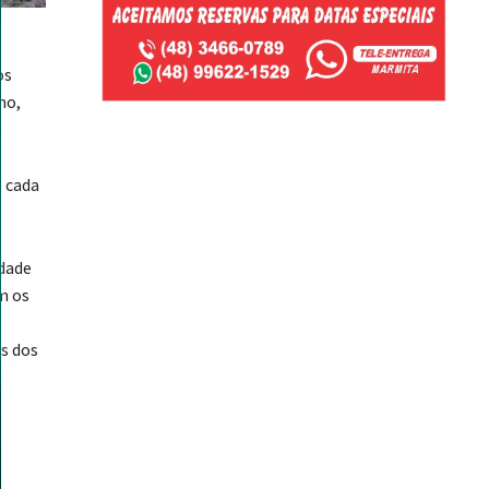
os
ho,
 cada
idade
m os
s dos