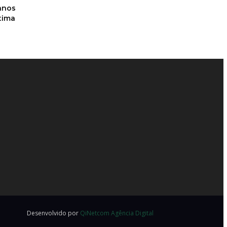
anos
ítima
Desenvolvido por
QiNetcom Agência Digital