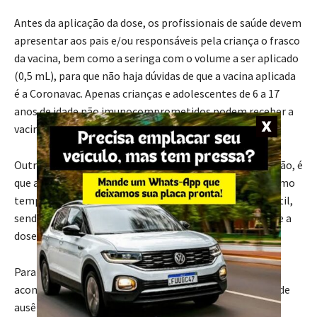
Antes da aplicação da dose, os profissionais de saúde devem
apresentar aos pais e/ou responsáveis pela criança o frasco
da vacina, bem como a seringa com o volume a ser aplicado
(0,5 mL), para que não haja dúvidas de que a vacina aplicada
é a Coronavac. Apenas crianças e adolescentes de 6 a 17
anos de idade não imunocomprometidos podem receber a
vacina.
Outra recomendação, adotada pelo estado por precaução, é
que a vacina contra a Covid-19 não seja aplicada ao mesmo
tempo que outras vacinas de rotina do calendário infantil,
sendo necessário aguardar um intervalo de 15 dias entre a
dose da vacina contra a Covid-19 e as demais vacinas.
Para que as crianças sejam vacinadas, elas devem ser
acompanhadas dos pais e/ou responsáveis ou, em caso de
ausência, a vacinação pode ser realizada mediante