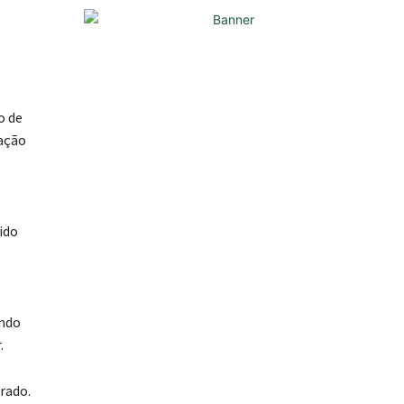
o de
cação
ido
indo
.
rado.