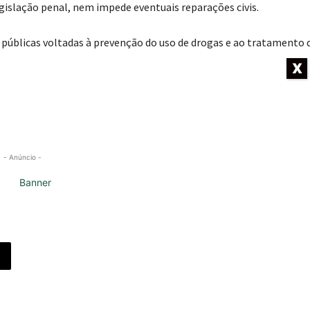
egislação penal, nem impede eventuais reparações civis.
s públicas voltadas à prevenção do uso de drogas e ao tratamento 
 para Melhoria da Segurança Pública, o Fundo Especial Antidrogas 
X
- Anúncio -