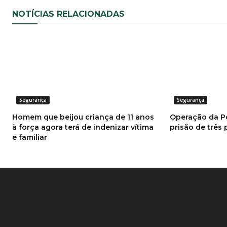
NOTÍCIAS RELACIONADAS
Segurança
Segurança
Homem que beijou criança de 11 anos
Operação da Pol
à força agora terá de indenizar vítima
prisão de três
e familiar